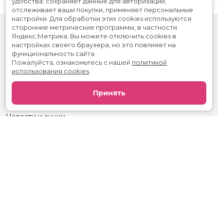
удобства: сохраняет данные для авторизации,
отслеживает ваши покупки, применяет персональные
настройки.
Для обработки этих cookies используются
сторонние метрические программы, в частности
Яндекс.Метрика.
Вы можете отключить cookies в
настройках своего браузера, но это повлияет на
функциональность сайта.
Пожалуйста, ознакомьтесь с нашей
политикой
использования cookies
.
Расписание
Скоро в кино
Принять
Реклама
Вакансии
Новости и акции
Служба поддержки
г. Ижевск, ул. Карла Маркса, 242, КЦ «Россия»
тел.:
+7 (3412) 904-053