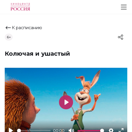
К расписанию
6+
Колючая и ушастый
Play
00:00